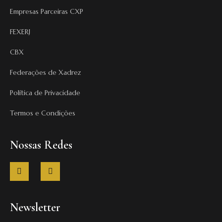
Empresas Parceiras CXP
FEXERJ
CBX
Federações de Xadrez
Política de Privacidade
Termos e Condições
Nossas Redes
F
I
a
n
c
s
e
t
b
a
o
g
Newsletter
o
r
k
a