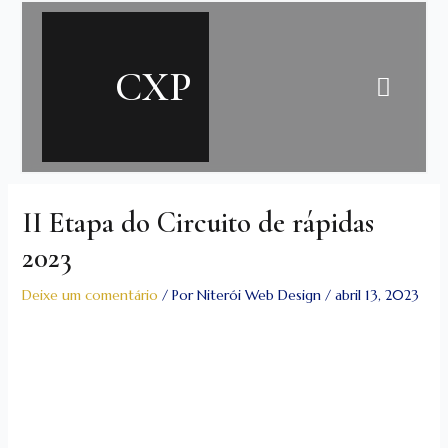
Ir
para
o
CXP
conteúdo
II Etapa do Circuito de rápidas
2023
Deixe um comentário
/ Por
Niterói Web Design
/
abril 13, 2023